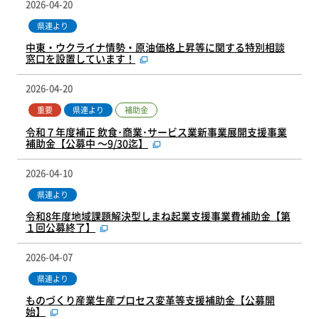
2026-04-20
県連より
中東・ウクライナ情勢・原油価格上昇等に関する特別相談
窓口を設置しています！
2026-04-20
補助金
重要
県連より
令和７年度補正 飲食･商業･サービス業新事業展開支援事業
補助金【公募中 ～9/30迄】
2026-04-10
県連より
令和8年度地域課題解決型しまね起業支援事業費補助金【第
１回公募終了】
2026-04-07
県連より
ものづくり産業生産プロセス変革等支援補助金【公募開
始】