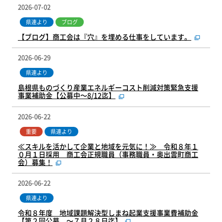
2026-07-02
県連より
ブログ
【ブログ】商工会は『穴』を埋める仕事をしています。
2026-06-29
県連より
島根県ものづくり産業エネルギーコスト削減対策緊急支援
事業補助金【公募中～8/12迄】
2026-06-22
重要
県連より
≪スキルを活かして企業と地域を元気に！≫ 令和８年１
０月１日採用 商工会正規職員（事務職員・奥出雲町商工
会）募集！
2026-06-22
県連より
令和８年度 地域課題解決型しまね起業支援事業費補助金
【第２回公募 ～７月２８日迄】