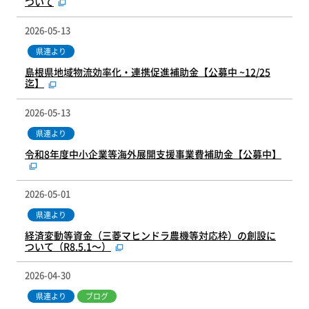
ついて
2026-05-13
県連より
島根県地域物流効率化・連携促進補助金【公募中 ~12/25
迄】
2026-05-13
県連より
令和8年度中小企業等海外展開支援事業費補助金【公募中】
2026-05-01
県連より
経済変動等資金（三菱マヒンドラ農機等対応枠）の創設に
ついて（R8.5.1～）
2026-04-30
県連より
ブログ