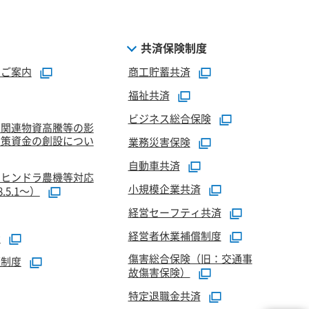
共済保険制度
のご案内
商工貯蓄共済
福祉共済
ビジネス総合保険
油関連物資高騰等の影
対策資金の創設につい
業務災害保険
自動車共済
マヒンドラ農機等対応
小規模企業共済
5.1～）
経営セーフティ共済
経営者休業補償制度
資
傷害総合保険（旧：交通事
証制度
故傷害保険）
特定退職金共済