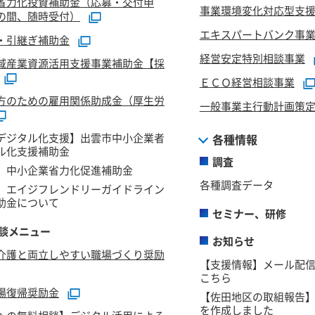
省力化投資補助金（応募・交付申
事業環境変化対応型支
の間、随時受付）
エキスパートバンク事
・引継ぎ補助金
経営安定特別相談事業
域産業資源活用支援事業補助金【採
ＥＣＯ経営相談事業
方のための雇用関係助成金（厚生労
一般事業主行動計画策
デジタル化支援】出雲市中小企業者
各種情報
ル化支援補助金
調査
】中小企業省力化促進補助金
各種調査データ
】エイジフレンドリーガイドライン
助金について
セミナー、研修
談メニュー
お知らせ
介護と両立しやすい職場づくり奨励
【支援情報】メール配
こちら
場復帰奨励金
【佐田地区の取組報告
を作成しました