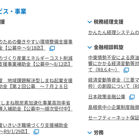
ビス・事業
援
税務経理支援
かんたん経理システム
のための働きやすい環境整備支援事
金融相談斡旋
【公募中 ～9/18迄】
中東情勢不安による原
のづくり産業エネルギーコスト削減
響にかかる経済変動等
支援事業補助金【公募中～8/12迄】
て（R8.6.4～）
経済変動等資金（三菱
度 地域課題解決型しまね起業支援
枠）の創設について（R8.
助金【第２回公募 ～７月２８日
日本政策金融公庫
度しまね脱炭素加速化事業高効率省
島根県中小企業制度融
導入補助金【公募中～順次受付中】
セーフティーネット保
度いきいき職場づくり支援補助金
R9/1/29迄】
労務