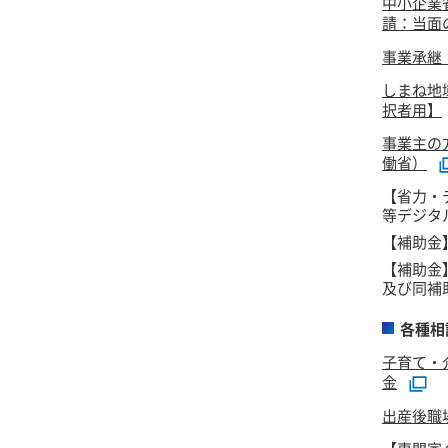
中小企業
請：当面
事業承継
しまね地
択者用】
事業主の
働省）
【省力・
等デジタ
【補助金
【補助金
及び同補
各種相
子育て・
金
出産後職