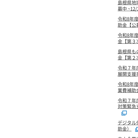
島根県地
募中 ~12
令和8年
助金【公
令和8年
金【第３次
島根県も
金【第２次
令和７年
展開支援事
令和8年
業費補助
令和７年
対策緊急
デジタル
助金）