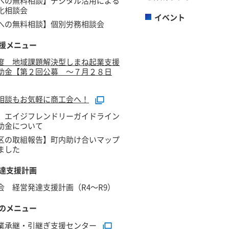
への無料相談】デジタル活用による
化相談会
イベント
への無料相談】個別労務相談会
援メニュー
度 地域課題解決型しまね起業支援
助金【第２回公募 ～７月２８日
相談もお気軽に商工会へ！
】エイジフレンドリーガイドライン
助金について
区の取組報告】町内助け合いマップ
ました
達支援計画
会 経営発達支援計画（R4～R9）
のメニュー
業承継・引継ぎ支援センター