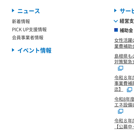
ニュース
サー
経営支
新着情報
PICK UP支援情報
補助金
会員事業者情報
女性活躍
業費補助金
イベント情報
島根県も
対策緊急
令和８年
事業費補
迄】
令和8年
エネ設備
令和８年
【公募中 ～