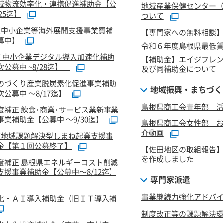
域物流効率化・連携促進補助金【公
地域産業保健センター
/25迄】
ついて
度中小企業等海外展開支援事業費補
【専門家への無料相談
募中】
令和６年度島根県最低
度 中小企業デジタル導入加速化補助
【補助金】エイジフレ
公募中 ~8/28迄】
及び同補助金について
のづくり産業脱炭素化促進事業補助
地域振興・まちづく
公募中 ～8/17迄】
島根県商工会青年部 活
度補正 飲食･商業･サービス業新事業
業補助金【公募中 ～9/30迄】
島根県商工会女性部 
介動画
度地域課題解決型しまね起業支援事
金【第１回公募終了】
【佐田地区の取組報告
を作成しました
度補正 島根県エネルギーコスト削減
支援事業補助金【公募中～8/12迄】
専門家派遣
事業継続力強化アドバ
化・ＡＩ導入補助金（旧ＩＴ導入補
制度改正等の課題解決