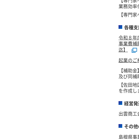
【専門家
業務効率
【専門家
各種支
令和８年
事業費補
迄】
起業のご
【補助金
及び同補
【佐田地
を作成し
経営発
出雲商工
その他
島根県事